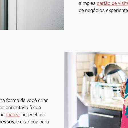
simples
cartão de visit
de negócios experient
ma forma de você criar
ao conectá-lo à sua
ua
marca
, preencha-o
pressos
, e distribua para