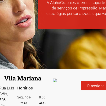
A AlphaGraphics oferece suporte
lizadas de impressão e marketing
de serviços de Impressão, Mar
estratégias personalizadas que vã
Vila Mariana
Directions
Rua Luís
Horários
Góis,
Segunda-
8:00
726
feira:
AM
-
Vila