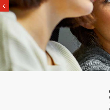
Na AlphaGraphics oferecemos soluções persona
que impulsionam seus negócios.