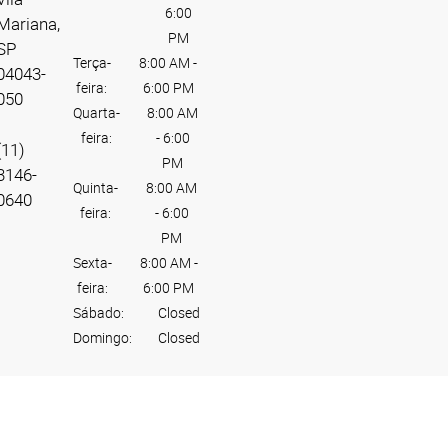
6:00
Mariana,
PM
SP
Terça-
8:00 AM
-
04043-
feira:
6:00 PM
050
Quarta-
8:00 AM
feira:
-
6:00
(11)
PM
3146-
Quinta-
8:00 AM
0640
feira:
-
6:00
PM
Sexta-
8:00 AM
-
feira:
6:00 PM
Sábado:
Closed
Domingo:
Closed