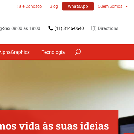
WhatsApp
Fale Conosco
Blog
Quem Somos
g-Sex 08:00 às 18:00
(11) 3146-0640
Directions
AlphaGraphics
Tecnologia
vos
Sinalização por tipo e material
os vida às suas ideias