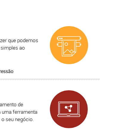
izer que podemos
 simples ao
ressão
Autopublicação de Livros
iamento de
m uma ferramenta
 o seu negócio.